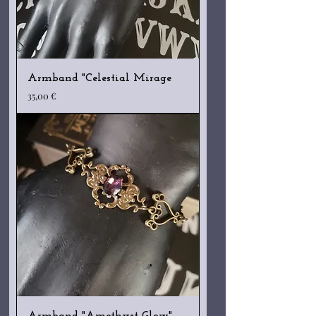
Armband "Celestial Mirage
Preis
35,00 €