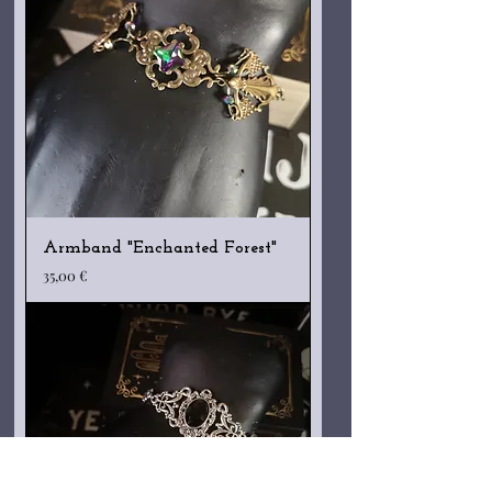
Armband "Enchanted Forest"
Preis
35,00 €