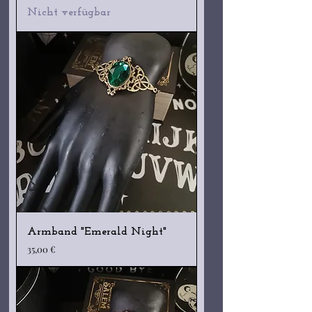
Nicht verfügbar
Armband "Emerald Night"
Preis
35,00 €