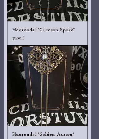
Haarnadel "Crimson Spark"
Preis
35,00 €
Haarnadel "Golden Aurora"