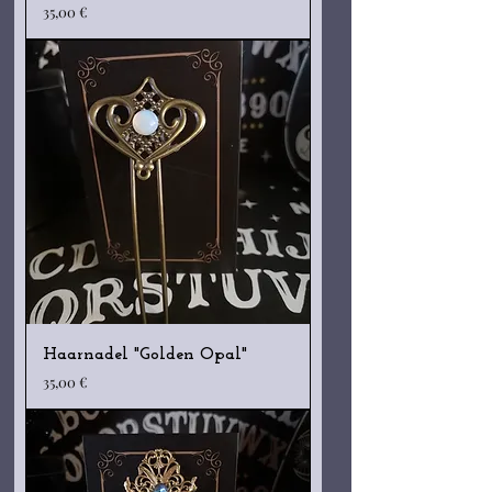
Preis
35,00 €
Haarnadel "Golden Opal"
Preis
35,00 €