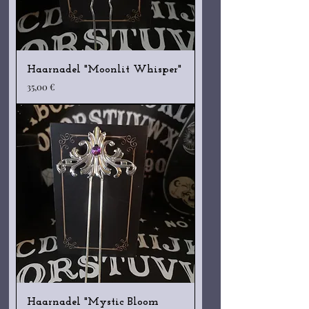
Haarnadel "Moonlit Whisper"
Preis
35,00 €
Haarnadel "Mystic Bloom