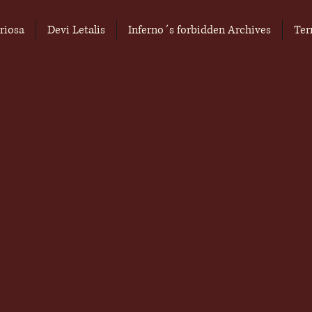
riosa
Devi Letalis
Inferno´s forbidden Archives
Ter