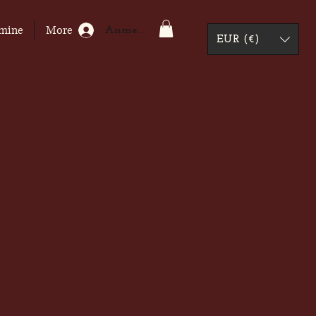
mine
More
Anmelden
EUR (€)