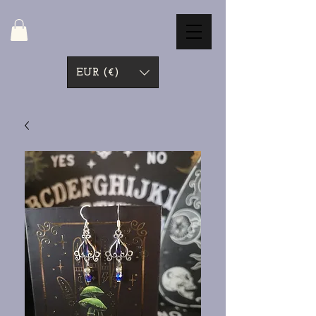
EUR (€)