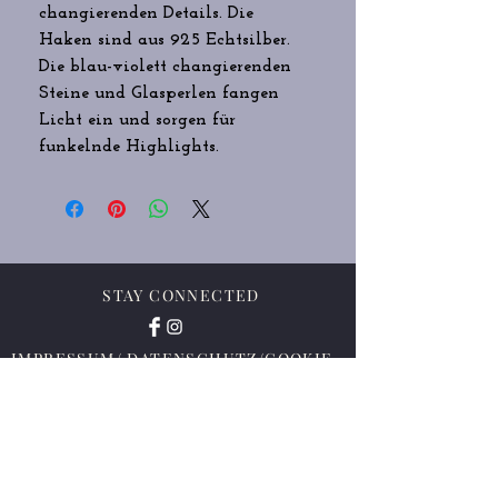
changierenden Details. Die
Haken sind aus 925 Echtsilber.
Die blau-violett changierenden
Steine und Glasperlen fangen
Licht ein und sorgen für
funkelnde Highlights.
STAY CONNECTED
IMPRESSUM/ DATENSCHUTZ/COOKIE-
RICHTLINIE
Vertrag widerrufen
AGB/WIDERRUFSBELEHRUNG/LIEFER
- UND ZAHLUNGSBEDINGUNGEN