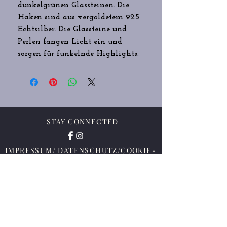
dunkelgrünen Glassteinen. Die
Haken sind aus vergoldetem 925
Echtsilber. Die Glassteine und
Perlen fangen Licht ein und
sorgen für funkelnde Highlights.
STAY CONNECTED
IMPRESSUM/ DATENSCHUTZ/COOKIE-
RICHTLINIE
Vertrag widerrufen
AGB/WIDERRUFSBELEHRUNG/LIEFER
- UND ZAHLUNGSBEDINGUNGEN