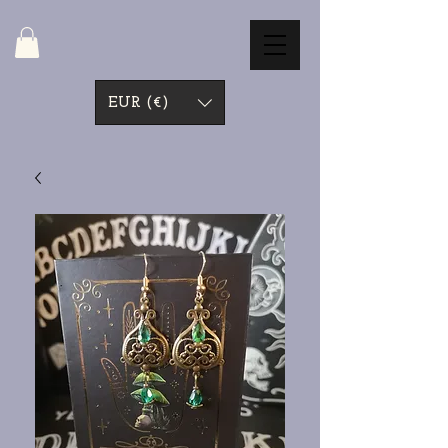
EUR (€)