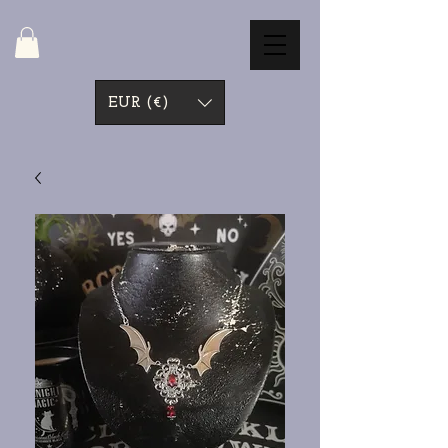
EUR (€)