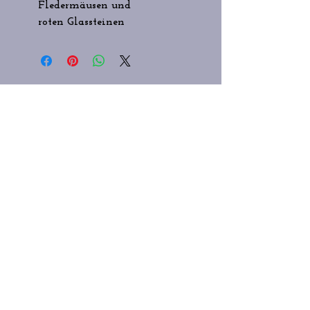
Fledermäusen und
roten Glassteinen
STAY CONNECTED
IMPRESSUM/ DATENSCHUTZ/COOKIE-
RICHTLINIE
Vertrag widerrufen
AGB/WIDERRUFSBELEHRUNG/LIEFER
- UND ZAHLUNGSBEDINGUNGEN
NEED ASSISTANCE?