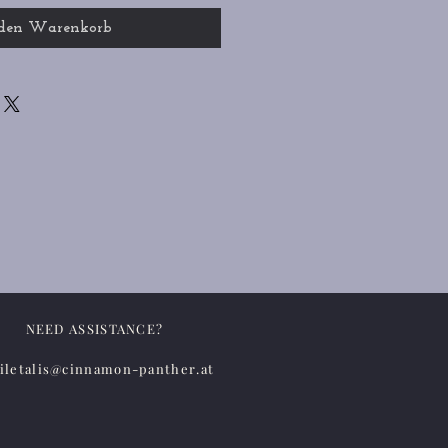
 den Warenkorb
NEED ASSISTANCE?
iletalis@cinnamon-panther.at