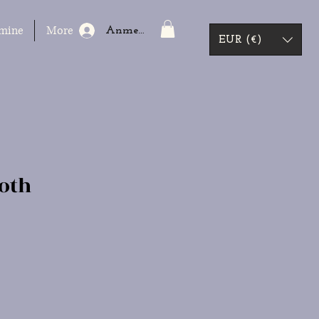
mine
More
Anmelden
EUR (€)
oth