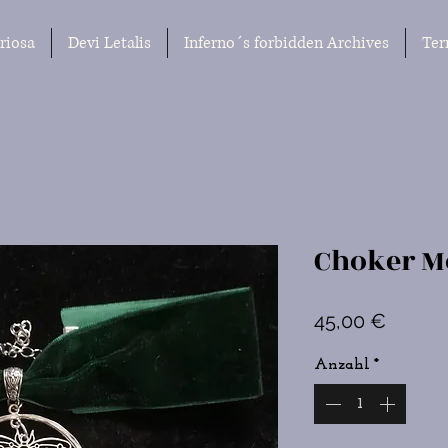
riosa
Devi Letalis
Inferno´s forbidden Archives
Ter
Choker M
Preis
45,00 €
Anzahl
*