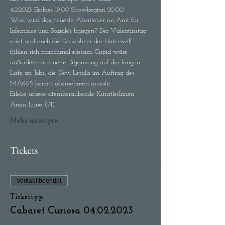
4.2.2023 Einlass 19.00 Showbeginn 20.00
Was wird das neueste Abenteuer im Amt für 
Infernales und Soziales bringen? Der Valentinstag 
naht und auch die Einwohner der Unterwelt 
fühlen sich manchmal einsam. Cupid wäre 
außerdem eine nette Ergänzung auf der langen 
Liste an Jobs, die Devi Letalis im Auftrag des 
MA665 bereits übernehmen musste. 
Erlebe unsere atemberaubende KünstlerInnen
Anais Lune (FI)
Mehr anzeigen
Tickets
Verkauf beendet
Tickettyp
Cabaret Curiosa 04.02.2023